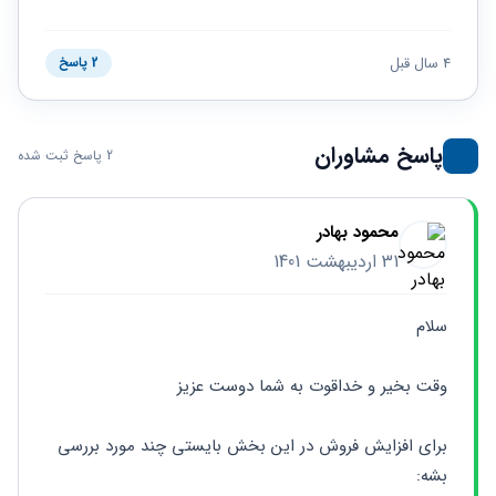
حقوقی
برندینگ
ثبت
طلاق
برنامه نویسی
سئو و
شرکت
بهینه
حقوقی
4 سال قبل
2 پاسخ
سازی
مهریه
سایت
حقوقی
خانواده
پاسخ مشاوران
2 پاسخ ثبت شده
حقوقی
کسب
و کار
محمود بهادر
31 اردیبهشت 1401
سلام
وقت بخیر و خداقوت به شما دوست عزیز
برای افزایش فروش در این بخش بایستی چند مورد بررسی 
بشه: