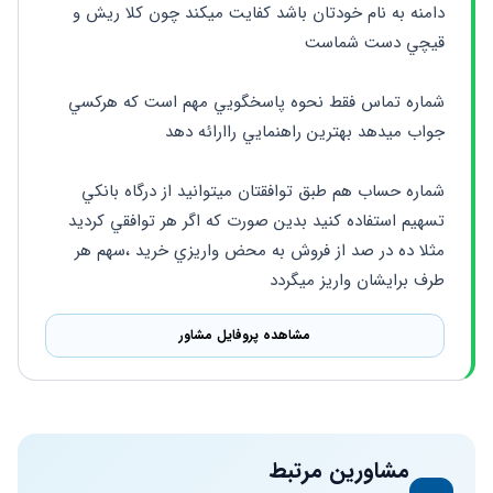
دامنه به نام خودتان باشد كفايت ميكند چون كلا ريش و 
قيچي دست شماست 
شماره تماس فقط نحوه پاسخگويي مهم است كه هركسي 
جواب ميدهد بهترين راهنمايي راارائه دهد 
شماره حساب هم طبق توافقتان ميتوانيد از درگاه بانكي 
تسهيم استفاده كنيد بدين صورت كه اگر هر توافقي كرديد 
مثلا ده در صد از فروش به محض واريزي خريد ،سهم هر 
طرف برايشان واريز ميگردد
مشاهده پروفایل مشاور
مشاورین مرتبط