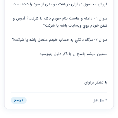
حقوقی
برندینگ
ثبت
فروش محصول در ازاي دريافت درصدي از سود را داده است.
طلاق
برنامه نویسی
سئو و
شرکت
بهینه
حقوقی
سوال 1 - دامنه و هاست بنام خودم باشه يا شركت؟ آدرس و 
سازی
مهریه
سایت
تلفن خودم روي وبسايت باشه يا شركت؟
حقوقی
خانواده
سوال 2- درگاه بانكي به حساب خودم متصل باشه يا شركت؟
حقوقی
کسب
و کار
ممنون ميشم پاسخ رو با ذكر دليل بنويسيد.
با تشكر فراوان
4 سال قبل
2 پاسخ