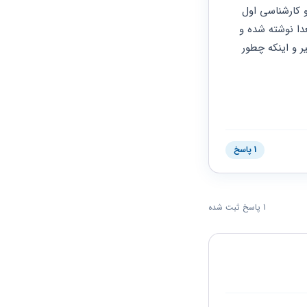
میگه چون فرزند زودتر فوت کرده هیچ ارثی به شما نمیرسه ضمن اینکه قولنامه رفته کارشناسی و کارشناسی اول 
رای به جعلی بودن آن داده و کارشناسی دوم( سه نفره) گفته قولنامه درست است و تاریخ آن بعدا نوشته شده و 
الان هم رفته کارشناسی پنج نفره, میخواستم ببینم کارشناس 5 نفره اگر رای بده رای نهاییه یا خیر و اینکه چطور 
1 پاسخ
1 پاسخ ثبت شده