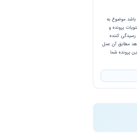
پس از اعلام نظریه هیئت پنج نفره  کارشناسان چنانچه یکی از طرفین به نظریه اعتراض داشته باشد موضوع به 
هیئت هفت نفره و سپس نه نفره ارجاع داده میشود لذا باید توجه داشته باشید با توجه به محتویات پرونده و 
امارات و قرائن تشخیص اینکه نظریه کارشناسان مقرون به صحت است یا خیر  به عهده قاضی رسیدگی کننده 
میباشد  و چنانچه نظریه کارشناسان قاضی را اقناع نماید و آن را منطبق با واقعیت تشخیص دهد مطابق آن عمل 
خواهد کرد و حتی با وجود اعتراض طرفین از ادامه ارجاع به کارشناسان امتناع میکند لیکن در این پرونده شما 