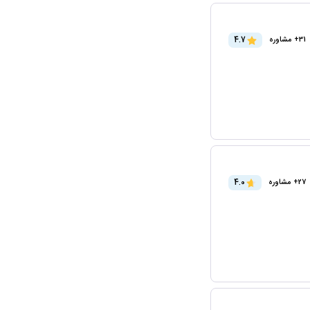
4.7
31+ مشاوره
4.0
27+ مشاوره