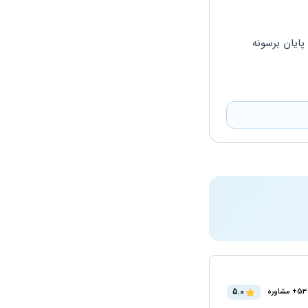
ایان برسونه 
5.0
53+ مشاوره