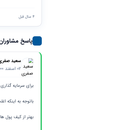
حقوقی
برندینگ
ثبت
طلاق
برنامه نویسی
سئو و
شرکت
بهینه
حقوقی
4 سال قبل
سازی
مهریه
سایت
حقوقی
خانواده
پاسخ مشاوران
حقوقی
کسب
و کار
سعید صفری
02 اسفند 1400
برای سرمایه گذاری 
باتوجه به اینکه اغل
بهتر از کیف پول ها