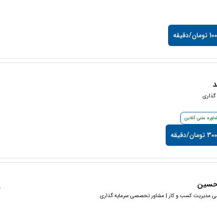
ان/دقیقه
د
گذاری
اوره متنی آنلاین
مان/دقیقه
رحسین
0
مدیریت کسب و‌ کار‌ | مشاور تخصصی سرمایه گذاری