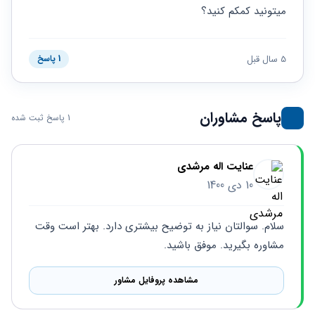
حقوقی
برندینگ
ثبت
میتونید کمکم کنید؟
طلاق
برنامه نویسی
سئو و
شرکت
بهینه
حقوقی
سازی
مهریه
5 سال قبل
1 پاسخ
سایت
حقوقی
خانواده
حقوقی
پاسخ مشاوران
1 پاسخ ثبت شده
کسب
و کار
عنایت اله مرشدی
10 دی 1400
سلام. سوالتان نیاز به توضیح بیشتری دارد. بهتر است وقت 
مشاوره بگیرید. موفق باشید.
مشاهده پروفایل مشاور