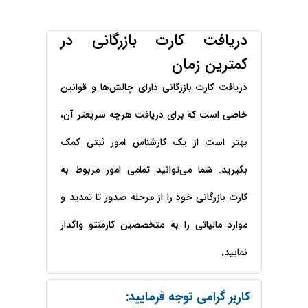
حقوقی
برندینگ
ثبت
طلاق
برنامه نویسی
سئو و
شرکت
بهینه
حقوقی
دریافت کارت بازرگانی در
سازی
مهریه
کمترین زمان
سایت
حقوقی
خانواده
دریافت کارت بازرگانی دارای چالش‌ها و قوانین
حقوقی
خاصی است که برای دریافت هرچه سریعتر آن،
کسب
و کار
بهتر است از یک کارشناس امور ثبتی کمک
بگیرید. شما می‌توانید تمامی امور مربوط به
کارت بازرگانی خود را از مرحله صدور تا تمدید و
موارد مالیاتی را به متخصصین کارمنتو واگذار
نمایید.
کاربر گرامی توجه فرمایید: