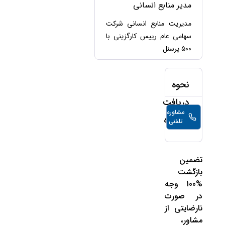
حقوقی
برندینگ
مدیر منابع انسانی
ثبت
طلاق
برنامه نویسی
سئو و
شرکت
مدیریت منابع انسانی شرکت
بهینه
حقوقی
سهامی عام رییس کارگزینی با
سازی
مهریه
سایت
۵۰۰ پرسنل
حقوقی
خانواده
حقوقی
نحوه
کسب
و کار
دریافت
مشاوره
10,000
تومان/
مشاوره
تلفنی
دقیقه
تضمین
بازگشت
%100 وجه
در صورت
نارضایتی از
مشاور،