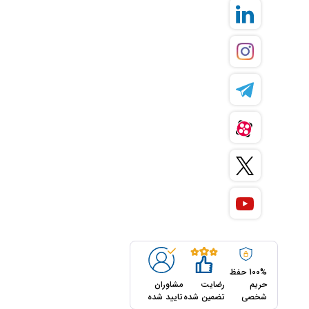
100% حفظ
حریم
رضایت
مشاوران
شخصی
تضمین شده
تایید شده