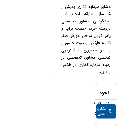
حقوقی
برندینگ
ثبت
طلاق
مشاور سرمایه گذاری بابیش از
برنامه نویسی
سئو و
شرکت
5 سال سابقه انجام امور
بهینه
حقوقی
سازی
مهریه
سبدگردانی مشاور تخصصی
سایت
درزمینه خرید حساب پراپ و
حقوقی
خانواده
پاس کردن مراحل آموزش صفر
تا ۱۰۰ فارکس بصورت حضوری
حقوقی
کسب
و غیر حضوری با استراتژی
و کار
شخصی مشاوره تخصصی در
زمینه سرمایه گذاری در فارکس
و کریپتو
نحوه
دریافت
مشاوره
100,000
تومان/
مشاوره
تلفنی
دقیقه