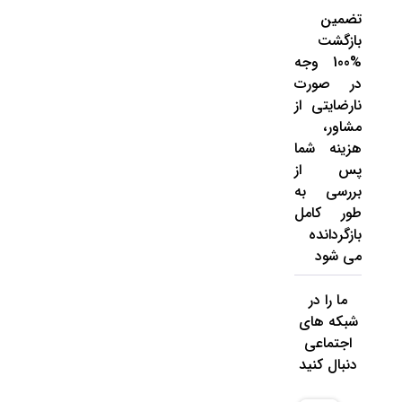
تضمین
بازگشت
%100 وجه
در صورت
نارضایتی از
مشاور،
هزینه شما
پس از
بررسی به
طور کامل
بازگردانده
می شود
ما را در
شبکه های
اجتماعی
دنبال کنید