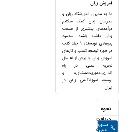
حقوقی
برندینگ
آموزش زبان
ثبت
طلاق
برنامه نویسی
سئو و
شرکت
ما به مدیران آموزشگاه زبان و
بهینه
حقوقی
مدرسان زبان کمک میکنیم
سازی
مهریه
سایت
درآمدهای بیشتری از صنعت
حقوقی
زبان داشته باشند. محمود
خانواده
پیرهادی نویسنده ۹ جلد کتاب
حقوقی
در حوزه توسعه کسب و کارهای
کسب
و کار
آموزش زبان. با بیش از ۱۵ سال
تجربه عملی در راه
اندازی،مدیریت،مشاوره و
توسعه آموزشگاهی زبان در
ایران
نحوه
دریافت
مشاوره
12,000
تومان/
مشاوره
تلفنی
دقیقه