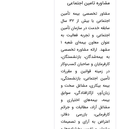
حقوقی
برندینگ
مشاوره تامین اجتماعی
ثبت
طلاق
برنامه نویسی
سئو و
شرکت
مشاور تخصصی بیمه تأمین
بهینه
حقوقی
اجتماعی با بیش از ۳۲ سال
سازی
مهریه
سایت
سابقه خدمت در سازمان تأمین
حقوقی
اجتماعی و تجربه فعالیت به
خانواده
عنوان معاون بیمه‌ای شعبه ۱
حقوقی
مشهد. ارائه مشاوره تخصصی
کسب
و کار
به بیمه‌شدگان، بازنشستگان،
کارفرمایان و صاحبان کسب‌وکار
در زمینه قوانین و مقررات
تأمین اجتماعی، بازنشستگی،
بیمه بیکاری، مشاغل سخت و
زیان‌آور، ازکارافتادگی، سوابق
بیمه، بیمه‌های اختیاری و
مشاغل آزاد، مطالبات و جرائم
کارفرمایی، بازرسی دفاتر،
اعتراض به آرای و تصمیمات
سازمان و تفسیر بخشنامه‌ها و