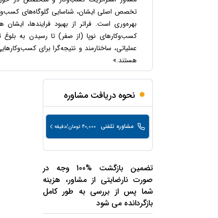
حقوقی
برندینگ
ثبت
طلاق
تخصص اصلی ایشان، شناسایی گلوگاه‌های کسب‌وکار 
برنامه نویسی
سئو و
شرکت
بهره‌وری است. فراتر از بهبود فرایندها، ایشان ه
بهینه
حقوقی
سازی
مهریه
کسب‌وکارهای نوپا (از صفر) تا رسیدن به بلوغ تجا
سایت
عملیاتی، ساختارمند و نتیجه‌گرا برای کسب‌وکارها
حقوقی
خانواده
هستند.»
حقوقی
کسب
نحوه دریافت مشاوره
و کار
مشاوره تلفنی
40,000
تومان/دقیقه
تضمین بازگشت %100 وجه در
صورت نارضایتی از مشاور، هزینه
شما پس از بررسی به طور کامل
بازگردانده می شود