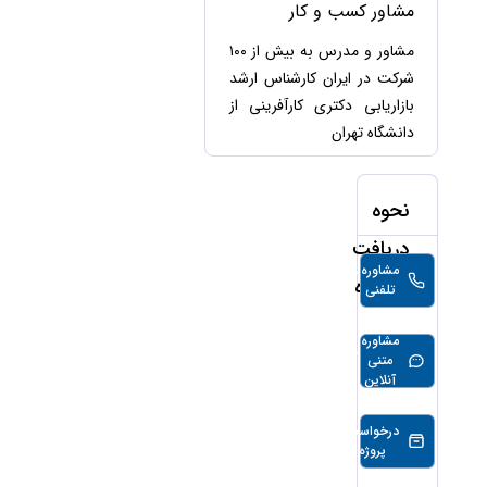
حقوقی
برندینگ
مشاور کسب و کار
ثبت
طلاق
برنامه نویسی
سئو و
شرکت
مشاور و مدرس به بیش از ۱۰۰
بهینه
حقوقی
شرکت در ایران کارشناس ارشد
سازی
مهریه
سایت
بازاریابی دکتری کارآفرینی از
حقوقی
دانشگاه تهران
خانواده
حقوقی
کسب
نحوه
و کار
دریافت
مشاوره
9,800
تومان/
مشاوره
تلفنی
دقیقه
مشاوره
396,000
تومان/30
متنی
دقیقه
آنلاین
درخواست
پروژه