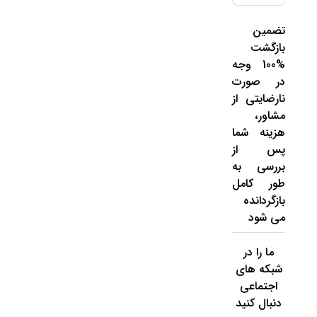
تضمین
بازگشت
%100 وجه
در صورت
نارضایتی از
مشاور،
هزینه شما
پس از
بررسی به
طور کامل
بازگردانده
می شود
ما را در
شبکه های
اجتماعی
دنبال کنید