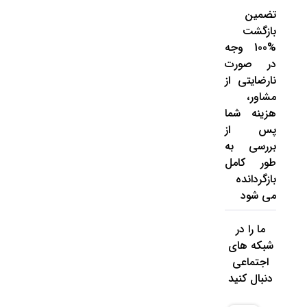
تضمین
بازگشت
%100 وجه
در صورت
نارضایتی از
مشاور،
هزینه شما
پس از
بررسی به
طور کامل
بازگردانده
می شود
ما را در
شبکه های
اجتماعی
دنبال کنید