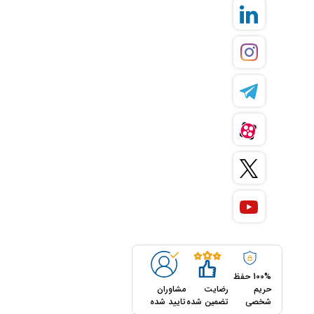
100% حفظ
حریم
رضایت
مشاوران
شخصی
تضمین شده
تایید شده