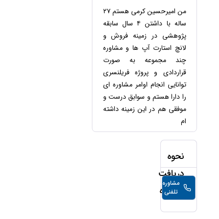
حقوقی
برندینگ
ثبت
طلاق
من امیرحسین کرمی هستم ۲۷
برنامه نویسی
سئو و
شرکت
ساله با داشتن ۴ سال سابقه
بهینه
حقوقی
سازی
مهریه
پژوهشی در زمینه فروش و
سایت
لانچ استارت آپ ها و مشاوره
حقوقی
خانواده
چند مجموعه به صورت
قراردادی و پروژه فریلنسری
حقوقی
کسب
توانایی انجام اوامر مشاوره ای
و کار
را دارا هستم و سوابق درست و
موفقی هم در این زمینه داشته
ام
نحوه
دریافت
مشاوره
500,000
تومان/
مشاوره
تلفنی
دقیقه