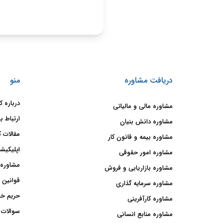
حقوقی
برندینگ
ثبت
طلاق
برنامه نویسی
سئو و
شرکت
بهینه
حقوقی
سازی
مهریه
سایت
حقوقی
خانواده
حقوقی
دریافت مشاوره
منو
کسب
و کار
درباره ک
مشاوره مالی و مالیاتی
ارتباط با
مشاوره دانش بنیان
مقالات ک
مشاوره بیمه و قانون کار
اپلیکیشن
مشاوره امور حقوقی
مشاوره 
مشاوره بازاریابی و فروش
قوانین 
مشاوره سرمایه گذاری
حریم خ
مشاوره کارآفرینی
سوالات 
مشاوره منابع انسانی