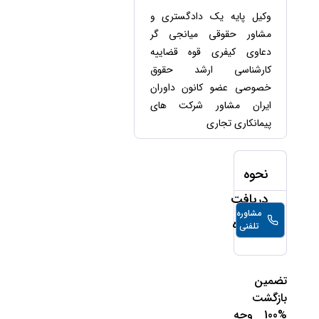
حقوقی
برندینگ
ثبت
طلاق
وکیل پایه یک دادگستری و
برنامه نویسی
سئو و
شرکت
مشاور حقوقی میانجی گر
بهینه
حقوقی
سازی
مهریه
دعاوی کیفری قوه قضاییه
سایت
کارشناسی ارشد حقوق
حقوقی
خانواده
خصوصی عضو کانون داوران
ایران مشاور شرکت های
حقوقی
کسب
پیمانکاری تجاری
و کار
نحوه
دریافت
مشاوره
30,000
تومان/
مشاوره
تلفنی
دقیقه
تضمین
بازگشت
%100 وجه