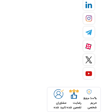
100% حفظ
حریم
رضایت
مشاوران
شخصی
تضمین شده
تایید شده