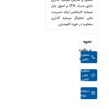
حقوقی
برندینگ
ثبت
طلاق
دارای مدرک CFA و اصول بازار
برنامه نویسی
سئو و
شرکت
سرمایه کارشناس ارشد مدیریت
بهینه
حقوقی
سازی
مهریه
مالی تحلیلگر سرمایه گذاری
سایت
مشاوره در حوزه کامودیتی
حقوقی
خانواده
حقوقی
نحوه
کسب
و کار
دریافت
مشاوره
300,000
تومان/
مشاوره
تلفنی
دقیقه
مشاوره
2,000,000
تومان/30
متنی
دقیقه
آنلاین
درخواست
پروژه