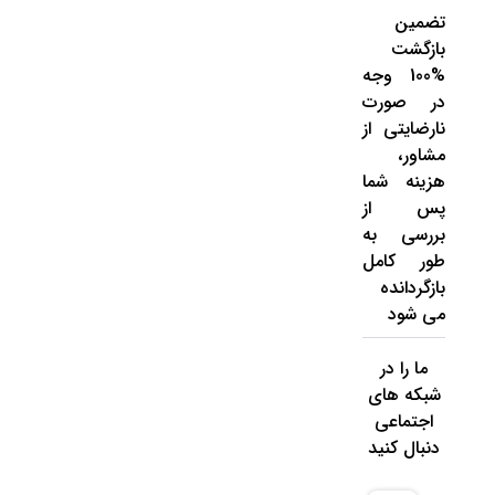
تضمین
بازگشت
%100 وجه
در صورت
نارضایتی از
مشاور،
هزینه شما
پس از
بررسی به
طور کامل
بازگردانده
می شود
ما را در
شبکه های
اجتماعی
دنبال کنید