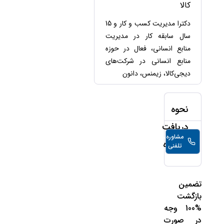
حقوقی
برندینگ
کالا
ثبت
طلاق
برنامه نویسی
سئو و
شرکت
دکترا مدیریت کسب و کار و 15
بهینه
حقوقی
سال سابقه کار در مدیریت
سازی
مهریه
سایت
منابع انسانی، فعال در حوزه
حقوقی
منابع انسانی در شرکت‌های
خانواده
دیجی‌کالا، زیمنس، دانون
حقوقی
کسب
و کار
نحوه
دریافت
مشاوره
26,000
تومان/
مشاوره
تلفنی
دقیقه
تضمین
بازگشت
%100 وجه
در صورت