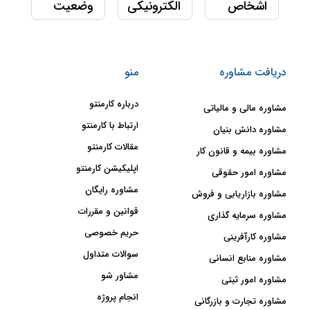
اشخاص
الکترونیکی
وضعیت
حقیقی و
مالیاتی از
اظهارنامه
توسط افراد حسابرس انجام می‌گیرد.
حقوقی
منظرهای
و معافیت
مدارک لازم برای حسابرسی
چه
مختلف
پرداخت
دریافت مشاوره
منو
صورت های مالی
قوانینی
دارد؟
برای حسابرسی صورت‌های مالی در
درباره کارمنتو
مشاوره مالی و مالیاتی
ارتباط با کارمنتو
ابتدا باید صورت‌های مالی سازمان
مشاوره دانش بنیان
مقالات کارمنتو
مشاوره بیمه و قانون کار
تنظیم شود و بعد از آن حسابرس
اپلیکیشن کارمنتو
مشاوره امور حقوقی
مستقل شروع به رسیدگی طی
مشاوره رایگان
مشاوره بازاریابی و فروش
قوانین و مقررات
فرایندهای مشخص می‌کند و در نهایت
مشاوره سرمایه گذاری
حریم خصوصی
مشاوره کارآفرینی
گزارش حسابرسی را به سازمان ارائه
سوالات متداول
مشاوره منابع انسانی
می‌دهد.
مشاور شو
مشاوره امور ثبتی
در ضمن لازم به توضیح است در صورتی
انجام پروژه
مشاوره تجارت و بازرگانی