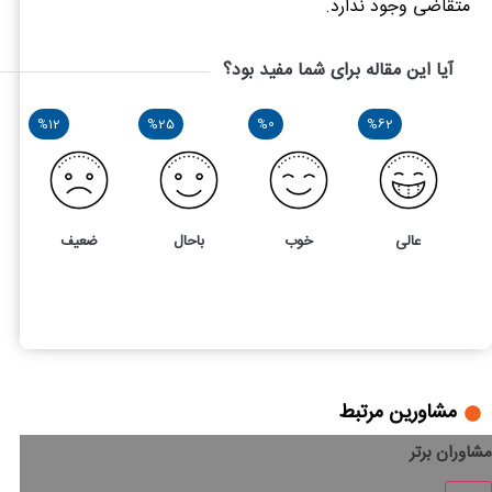
متقاضی وجود ندارد.
آیا این مقاله برای شما مفید بود؟
%12
%25
%0
%62
عالی
خوب
باحال
ضعیف
8
5
بیمه دانشجویی تامین اجتماعی چیست؟
مشاورین مرتبط
مشاوران برتر