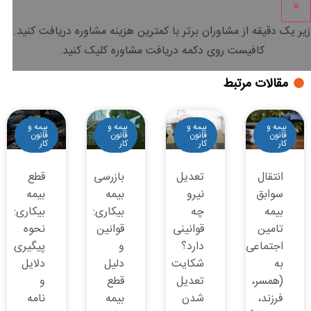
×
زیر یک دقیقه
از مشاوران برتر با
کمترین هزینه
مشاوره دریافت کنید.
کافیست روی دکمه دریافت مشاوره کلیک کنید.
مقالات مرتبط
بیمه و
بیمه و
بیمه و
بیمه و
قانون
قانون
قانون
قانون
کار
کار
کار
کار
انتقال
تعدیل
بازرسی
قطع
سوابق
نیرو
بیمه
بیمه
بیمه
چه
بیکاری:
بیکاری:
تامین
قوانینی
قوانین
نحوه
اجتماعی
دارد؟
و
پیگیری
به
شکایت
دلیل
دلایل
(همسر،
تعدیل
قطع
و
فرزند،
شدن
بیمه
نامه