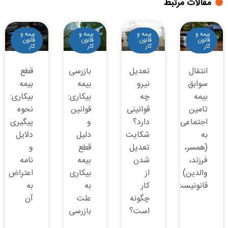
مقالات مرتبط
بیمه و
بیمه و
بیمه و
بیمه و
قانون
قانون
قانون
قانون
کار
کار
کار
کار
انتقال
تعدیل
بازرسی
قطع
سوابق
نیرو
بیمه
بیمه
بیمه
چه
بیکاری:
بیکاری:
تامین
قوانینی
قوانین
نحوه
اجتماعی
دارد؟
و
پیگیری
به
شکایت
دلیل
دلایل
(همسر،
تعدیل
قطع
و
فرزند،
شدن
بیمه
نامه
والدین)
از
بیکاری
اعتراض
قانونیست؟
کار
به
به
چگونه
علت
آن
است؟
بازرسی