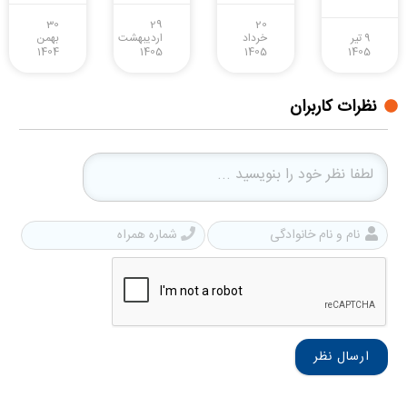
30
29
20
9 تیر
خرداد
اردیبهشت
بهمن
1404
1405
1405
1405
نظرات کاربران
نام
شمار
و
همرا
نام
خانوادگی