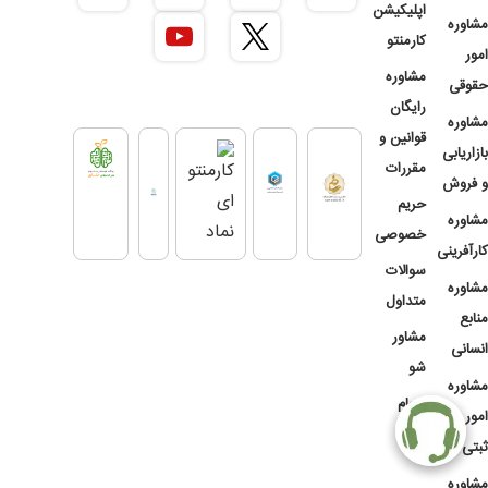
اپلیکیشن
مشاوره
کارمنتو
امور
مشاوره
حقوقی
رایگان
مشاوره
قوانین و
بازاریابی
مقررات
و فروش
حریم
مشاوره
خصوصی
کارآفرینی
سوالات
مشاوره
متداول
منابع
مشاور
انسانی
شو
مشاوره
انجام
امور
پروژه
ثبتی
مشاوره