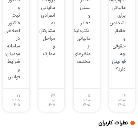
اظهارنامه
دفاتر
پرونده
فاکتور
مالیاتی
سنتی
مالیاتی
و
برای
و
انفرادی
ثبت
اشخاص
دفاتر
به
فاکتور
حقیقی
الکترونیکی
مشارکتی:
اصلاحی
و
مالیاتی
مراحل
در
حقوقی
از
و
سامانه
چه
منظرهای
مدارک
مودیان:
قوانینی
مختلف
شرایط
دارد؟
و
قوانین
21
27
5
14
مرداد
مرداد
تیر
خرداد
1405
1405
1405
1405
نظرات کاربران