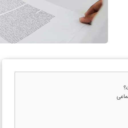
؟
ماعی