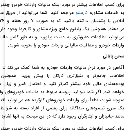
برای کسب اطلاعات بیشتر در مورد اینکه مالیات واردات خودرو چقدر 
حقوق ورودی
70
به خدمات مشاوره
کارمنتو
مراجعه کنید. شما می‌توانید از طریق 
شرح/نوع خودرو
سی‌سی دیزل یا نیم
می‌دهند. همچنین یک پلتفرم جامع ویژه مشاور و کارفرما وجود دارد
حقوق ورودی
95
می‌توانید اطلاعات دقیق‌تری به دست بیاورید و به طور کامل مالی
شرح/نوع خودرو
واردات خودرو و معافیت مالیاتی واردات خودرو را متوجه شوید.
سی‌سی دیزل یا نیم
سخن پایانی
حقوق ورودی
135
آگاهی در مورد نرخ مالیات واردات خودرو به شما کمک می‌کند تا قب
شرح/نوع خودرو
اطلاعات جامع‌تر و دقیق‌تری کارتان را پیش ببرید. همچنین 
سی‌سی دیزل یا نیم
بودجه‌بندی مالی خود بیشتر تمرکز کنید و احتمال ضرر و زیان هم
حقوق ورودی
165
خواهد شد. اگر شما بتوانید پروسه مربوط به مالیات خودروهای وارد
شرح/نوع خودرو
متوجه شوید، قطعاً برای واردات خودروهای کارکرده هم می‌توانید اقدام
سی‌سی دیزل یا نیم
یک سری تبصره‌های جداگانه برای بعضی از افراد بسته به شرا
حقوق ورودی
175
مانند جانبازان و ایثارگران وجود دارد که در این مبحث به آنها اشاره 
شرح/نوع خودرو
خودرو سواری با حجم موتور 
برای کسب اطلاعات بیشتر در مورد اینکه مالیات واردات خودرو چقدر 
جرقه‌ای احتر