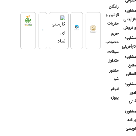
حقوقی
رایگان
مشاوره
قوانین و
بازاریابی
مقررات
و فروش
حریم
مشاوره
خصوصی
کارآفرینی
سوالات
مشاوره
متداول
منابع
مشاور
انسانی
شو
مشاوره
انجام
امور
پروژه
ثبتی
مشاوره
برنامه
نویسی