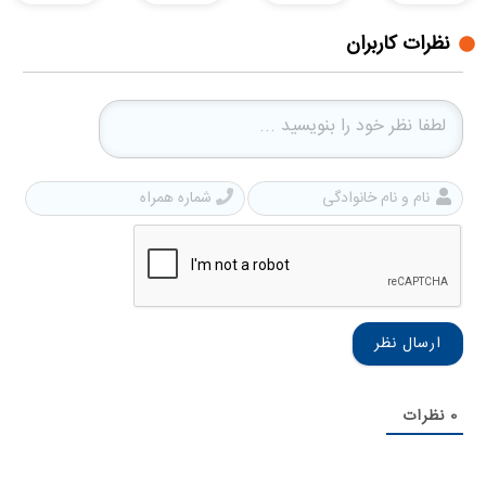
نظرات کاربران
نام
شمار
و
همرا
نام
خانوادگی
0
نظرات