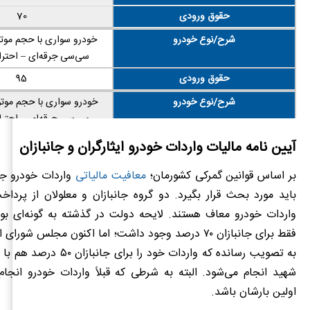
حقوق ورودی
70
شرح/نوع خودرو
سی‌سی جرقه‌ای – احتراق
حقوق ورودی
95
شرح/نوع خودرو
سی‌سی جرقه‌ای – احتراق
حقوق ورودی
135
آیین نامه مالیات واردات خودرو ایثارگران و جانبازان
شرح/نوع خودرو
بر اساس قوانین گمرکی کشورمان؛
معافیت مالیاتی
واردات خودرو جان
سی‌سی جرقه‌ای – احتراق
باید مورد بحث قرار بگیرد. دو گروه جانبازان و معلولان از پرداخ
حقوق ورودی
165
واردات خودرو معاف هستند. لایحه دولت در گذشته به گونه‌‌ای بو
شرح/نوع خودرو
فقط برای جانبازان ۷۰ درصد وجود داشت؛ اما اکنون مجلس شور
سی‌سی جرقه‌ای – احتراق
به تصویب رسانده که واردات خود را برا
حقوق ورودی
175
شهید انجام می‌شود. البته به شرطی که قبلاً واردات خودرو انجام
شرح/نوع خودرو
اولین بارشان باشد.
دیزل یا نیمه د