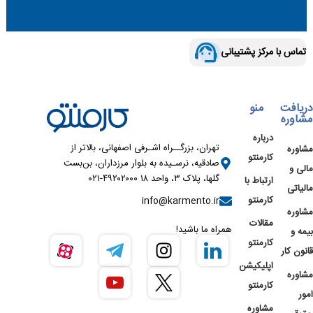
تماس با مرکز پشتیبانی
دریافت
منو
مشاوره
درباره
تهران، بزرگــراه اشـرفی اصفهانی، بالاتر از
مشاوره
کارمنتو
صادقیه، نرسـیده به بلوار مرزداران، بن‌بست
مالی و
گلها، پلاک ۳، واحد ۱۸ ۴۹۲۰۲۰۰۰-۰۲۱
ارتباط با
مالیاتی
کارمنتو
info@karmento.ir
مشاوره
مقالات
همراه ما باشید!
بیمه و
کارمنتو
قانون کار
اپلیکیشن
مشاوره
کارمنتو
امور
مشاوره