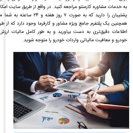
هیبرید)
به خدمات مشاوره کارمنتو مراجعه کنید. در واقع از طریق سایت امکا
پشتیبان را دارید که به صورت ۷ روز هفته
حقوق ورودی
15
همچنین یک پلتفرم جامع ویژه مشاور و کارفرما وجود دارد که از طری
شرح/نوع خودرو
خودرو سواری با حجم موتور 
اطلاعات دقیق‌تری به دست بیاورید و به طور کامل مالیات ارزش 
هیبرید)
خودرو و معافیت مالیاتی واردات خودرو را متوجه شوید.
حقوق ورودی
20
شرح/نوع خودرو
خودرو سواری با حجم موتور 
هیبرید)
حقوق ورودی
50
شرح/نوع خودرو
خودرو سواری با حجم موتور 
هیبرید)
حقوق ورودی
140
شرح/نوع خودرو
خودرو سواری با حجم موتور 