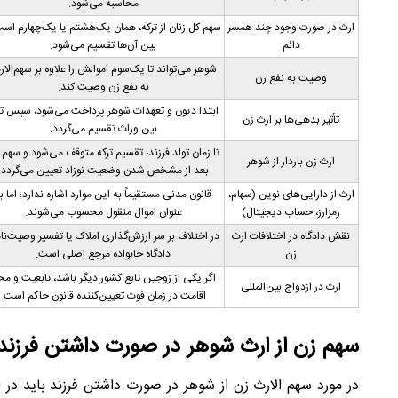
محاسبه می‌شود.
ارث در صورت وجود چند همسر
سهم کل زنان از ترکه، همان یک‌هشتم یا یک‌چهارم اس
دائم
بین آن‌ها تقسیم می‌شود.
شوهر می‌تواند تا یک‌سوم اموالش را علاوه بر سهم‌الار
وصیت به نفع زن
به نفع زن وصیت کند.
ابتدا دیون و تعهدات شوهر پرداخت می‌شود، سپس تر
تأثیر بدهی‌ها بر ارث زن
بین وراث تقسیم می‌گردد.
تا زمان تولد فرزند، تقسیم ترکه متوقف می‌شود و سهم 
ارث زن باردار از شوهر
بعد از مشخص شدن وضعیت نوزاد تعیین می‌گردد.
ارث از دارایی‌های نوین (سهام،
قانون مدنی مستقیماً به این موارد اشاره ندارد؛ اما ب
رمز‌ارز، حساب دیجیتال)
عنوان اموال منقول محسوب می‌شوند.
نقش دادگاه در اختلافات ارث
در اختلاف بر سر ارزش‌گذاری املاک یا تفسیر وصیت‌نام
زن
دادگاه خانواده مرجع اصلی است.
اگر یکی از زوجین تابع کشور دیگر باشد، تابعیت و م
ارث در ازدواج بین‌المللی
اقامت در زمان فوت تعیین‌کننده قانون حاکم است.
سهم زن از ارث شوهر در صورت داشتن فرزند
در مورد سهم الارث زن از شوهر در صورت داشتن فرزند باید در اب