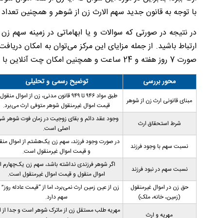
با توجه به قانون جدید سهم الارث زن از شوهر و همچنین تعداد
در نتیجه در صورتی که سوالات و یا ابهاماتی در زمینه سهم زن ا
ارتباط باشید. از جمله مزایای این مرکز می‌توان به امکان دریا
صورت 7 روز هفته و 24 ساعت و همچنین امکان چت آنلاین با پشتیبان اشاره کرد.
محور بررسی
توضیح رسمی و تحلیلی
طبق مواد ۹۴۶ تا ۹۴۹ قانون مدنی، زن از اموال منقول
مبنای قانونی ارث زن از شوهر
قیمت اموال غیرمنقول شوهر متوفی ارث می‌برد.
وجود عقد دائم و بقای زوجیت در زمان فوت شوهر ش
شرط استحقاق ارث
اصلی است.
در صورت وجود فرزند، سهم زن یک‌هشتم از اموال منق
نسبت سهم با وجود فرزند
و قیمت اموال غیرمنقول است.
اگر شوهر فرزندی نداشته باشد، سهم زن یک‌چهارم از
نسبت سهم در نبود فرزند
اموال منقول و قیمت اموال غیرمنقول است.
حق زن در اموال غیرمنقول
زن از عین زمین ارث نمی‌برد، اما از “قیمت عادله روز” 
(زمین، خانه، ملک)
سهم دارد.
مهریه طلب مستقل زن از ماترک شوهر است و جدا از ا
مهریه و ارث