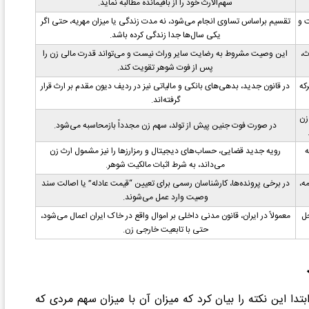
سهم‌الارث خود را از باقیمانده مطالبه نماید.
ت و
تقسیم براساس تساوی انجام می‌شود، نه مدت زندگی یا میزان مهریه، حتی اگر
یکی سال‌ها جدا زندگی کرده باشد.
ث،
این وصیت مشروط به رضایت سایر وراث نیست و می‌تواند قدرت مالی زن را
پس از فوت شوهر تقویت کند.
که
در قانون جدید، بدهی‌های بانکی و مالیاتی نیز در ردیف دیون مقدم بر ارث قرار
گرفته‌اند.
زن
در صورت فوت جنین پیش از تولد، سهم زن مجدداً بازمحاسبه می‌شود.
ه
رویه جدید قضایی، حساب‌های دیجیتال و رمز‌ارزها را نیز مشمول ارث زن
می‌داند، به شرط اثبات مالکیت شوهر.
ه،
در برخی پرونده‌ها، کارشناسان رسمی برای تعیین “قیمت عادله” یا اصالت سند
وصیت وارد عمل می‌شوند.
حل
معمولاً در ایران، قانون مدنی داخلی بر اموال واقع در خاک ایران اعمال می‌شود،
حتی با تابعیت خارجی زن.
تدا این نکته را بیان کرد که میزان آن با میزان سهم مردی که