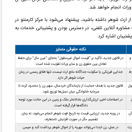
 وراث انجام خواهد شد.
ز ارث شوهر داشته باشید، پیشنهاد می‌شود با مرکز کارمنتو در
فت مشاوره آنلاین تلفنی، در دسترس بودن و پشتیبانی خدمات به
نکته حقوقی متمایز
 و
در قانون جدید، تأکید بر “قیمت اموال غیرمنقول” به‌جای “عین مال” برای حفظ
تعادل بین حقوق زن و سایر وراث تقویت شده است.
رط
جدایی فیزیکی یا سکونت جداگانه مانع ارث نیست، تنها طلاق رسمی در زمان
حیات شوهر اثر دارد.
ول
قانون جدید با هدف حمایت از بازماندگان خردسال، سهم زن را محدود کرده تا
سرمایه خانوادگی میان نسل‌ها توزیع شود.
در اصلاحات اخیر، ارزش‌گذاری عادلانه‌تر ملک و زمین در این حالت مورد توجه
دادگاه‌ها قرار گرفته است.
آن
در رویه جدید، ارزیابی قیمت به تاریخ فوت شوهر انجام می‌شود، نه زمان
تقسیم، مگر در صورت افزایش نامتعارف.
رث
در عمل، زن ابتدا می‌تواند مهریه را از اموال شوهر برداشت کند و سپس