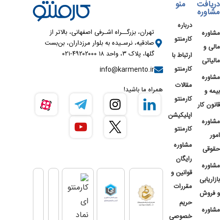
دریافت
منو
مشاوره
درباره
تهران، بزرگــراه اشـرفی اصفهانی، بالاتر از
مشاوره
کارمنتو
صادقیه، نرسـیده به بلوار مرزداران، بن‌بست
مالی و
گلها، پلاک ۳، واحد ۱۸ ۴۹۲۰۲۰۰۰-۰۲۱
ارتباط با
مالیاتی
کارمنتو
info@karmento.ir
مشاوره
مقالات
همراه ما باشید!
بیمه و
کارمنتو
قانون کار
اپلیکیشن
مشاوره
کارمنتو
امور
مشاوره
حقوقی
رایگان
مشاوره
قوانین و
بازاریابی
مقررات
و فروش
حریم
مشاوره
خصوصی