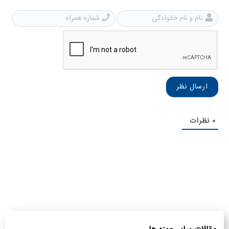
نام
شمار
و
همرا
نام
خانوادگی
0
نظرات