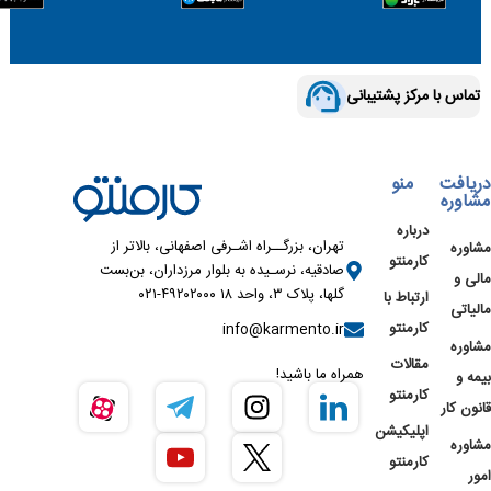
تماس با مرکز پشتیبانی
دریافت
منو
مشاوره
درباره
تهران، بزرگــراه اشـرفی اصفهانی، بالاتر از
مشاوره
کارمنتو
صادقیه، نرسـیده به بلوار مرزداران، بن‌بست
مالی و
گلها، پلاک ۳، واحد ۱۸ ۴۹۲۰۲۰۰۰-۰۲۱
ارتباط با
مالیاتی
کارمنتو
info@karmento.ir
مشاوره
مقالات
همراه ما باشید!
بیمه و
کارمنتو
قانون کار
اپلیکیشن
مشاوره
کارمنتو
امور