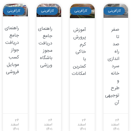
کارآفرینی
کارآفرینی
کارآفرینی
کارآفرینی
راهنمای
راهنمای
صفر
آموزش
جامع
جامع
تا
پرورش
دریافت
دریافت
صد
کرم
جواز
مجوز
راه
خاکی
کسب
باشگاه
اندازی
با
موبایل
ورزشی
سرد
کمترین
فروشی
خانه
امکانات
و
طرح
توجیهی
آن
26
26
26
26
اسفند
اسفند
اسفند
اسفند
1401
1401
1401
1401