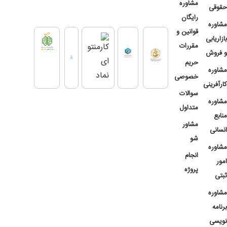
مشاوره
حقوقی
رایگان
مشاوره
قوانین و
بازاریابی
مقررات
و فروش
حریم
مشاوره
خصوصی
کارآفرینی
سوالات
مشاوره
متداول
منابع
مشاور
انسانی
شو
مشاوره
انجام
امور
پروژه
ثبتی
مشاوره
برنامه
نویسی