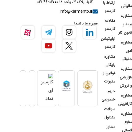
گلها، پلاک ۳، واحد ۱۸ ۴۹۲۰۲۰۰۰-۰۲۱
ارتباط با
مالیاتی
کارمنتو
info@karmento.ir
مشاوره
مقالات
همراه ما باشید!
بیمه و
کارمنتو
قانون کار
اپلیکیشن
مشاوره
کارمنتو
امور
مشاوره
حقوقی
رایگان
مشاوره
قوانین و
بازاریابی
مقررات
و فروش
حریم
مشاوره
خصوصی
کارآفرینی
سوالات
مشاوره
متداول
منابع
مشاور
انسانی