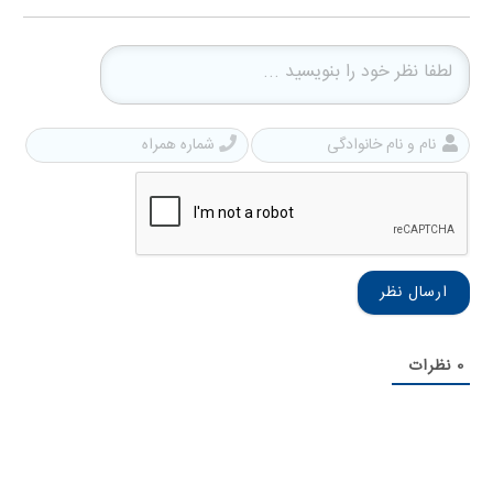
نام
شمار
و
همرا
نام
خانوادگی
0
نظرات