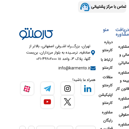
تماس با مرکز پشتیبانی
دریافت
منو
مشاوره
درباره
تهران، بزرگــراه اشـرفی اصفهانی، بالاتر از
مشاوره
کارمنتو
صادقیه، نرسـیده به بلوار مرزداران، بن‌بست
مالی و
گلها، پلاک ۳، واحد ۱۸ ۴۹۲۰۲۰۰۰-۰۲۱
ارتباط با
مالیاتی
کارمنتو
info@karmento.ir
مشاوره
مقالات
همراه ما باشید!
بیمه و
کارمنتو
قانون کار
اپلیکیشن
مشاوره
کارمنتو
امور
مشاوره
حقوقی
رایگان
مشاوره
قوانین و