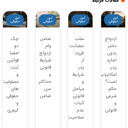
مقالات مرتبط
امور
امور
امور
امور
حقوقی
حقوقی
حقوقی
حقوقی
ازدواج
سلب
ضامن
چک
دختر
حضانت
وام
دو
بدون
فرزند
ازدواج:
امضا:
اجازه
از
شرایط
قوانین
پدر،
پدر:
قانونی
ثبت
امکانپذیر
شرایط
و
و
است؟
و
حداکثر
مسئولیت
حکم
مراحل
سن
های
شرعی
قانونی
ضامن
حقوقی
و
اثبات
و
قانونی
عدم
کیفری
صلاحیت