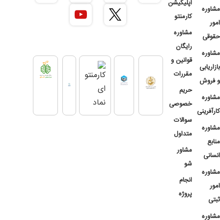
اپلیکیشن
مشاوره
کارمنتو
امور
مشاوره
حقوقی
رایگان
مشاوره
قوانین و
بازاریابی
مقررات
و فروش
حریم
مشاوره
خصوصی
کارآفرینی
سوالات
مشاوره
متداول
منابع
مشاور
انسانی
شو
مشاوره
انجام
امور
پروژه
ثبتی
مشاوره