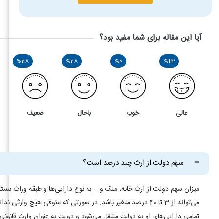
آیا این مقاله برای شما مفید بود؟
%28
%28
%0
%42
عالی
خوب
باحال
ضعیف
7
4
سهم دولت از ارثیه متوفی چند درصد است؟ مهلت پرداخت چقدر
سهم دولت از ارث چند درصد است؟
میزان سهم دولت از ارث خانه، ملک و … به نوع دارایی‌ها و طبقه وراث بست
می‌تواند از 3 تا 40 درصد متغیر باشد. در صورتی که متوفی هیچ وارثی ن
تمامی دارایی‌های او به دولت منتقل می‌شود و دولت به عنوان وارث قانونی