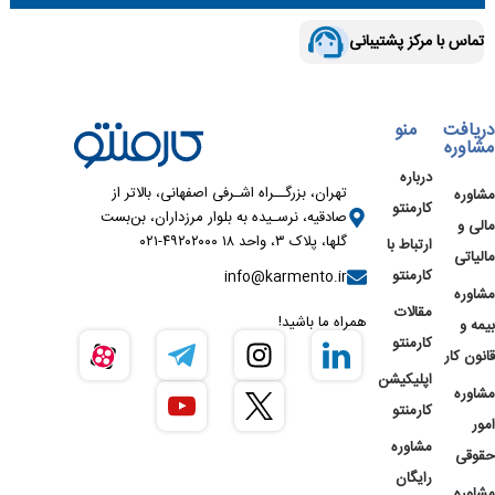
تماس با مرکز پشتیبانی
دریافت
منو
مشاوره
درباره
تهران، بزرگــراه اشـرفی اصفهانی، بالاتر از
مشاوره
کارمنتو
صادقیه، نرسـیده به بلوار مرزداران، بن‌بست
مالی و
گلها، پلاک ۳، واحد ۱۸ ۴۹۲۰۲۰۰۰-۰۲۱
ارتباط با
مالیاتی
کارمنتو
info@karmento.ir
مشاوره
مقالات
همراه ما باشید!
بیمه و
کارمنتو
قانون کار
اپلیکیشن
مشاوره
کارمنتو
امور
مشاوره
حقوقی
رایگان
مشاوره