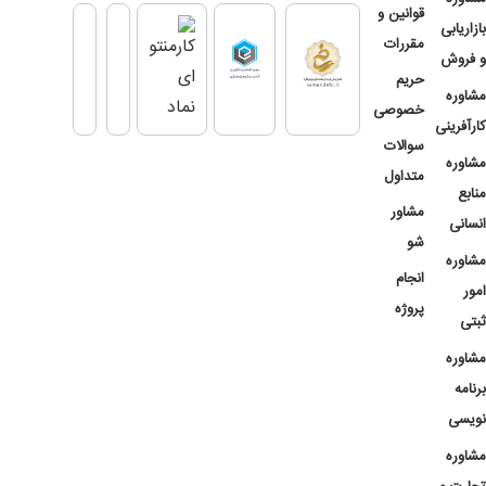
قوانین و
بازاریابی
مقررات
و فروش
حریم
مشاوره
خصوصی
کارآفرینی
سوالات
مشاوره
متداول
منابع
مشاور
انسانی
شو
مشاوره
انجام
امور
پروژه
ثبتی
مشاوره
برنامه
نویسی
مشاوره