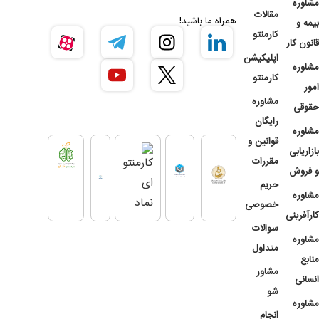
مشاوره
مقالات
همراه ما باشید!
بیمه و
کارمنتو
قانون کار
اپلیکیشن
مشاوره
کارمنتو
امور
مشاوره
حقوقی
رایگان
مشاوره
قوانین و
بازاریابی
مقررات
و فروش
حریم
مشاوره
خصوصی
کارآفرینی
سوالات
مشاوره
متداول
منابع
مشاور
انسانی
شو
مشاوره
انجام