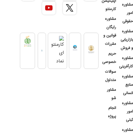
اپلیکیشن
مشاوره
کارمنتو
امور
مشاوره
حقوقی
رایگان
مشاوره
قوانین و
بازاریابی
مقررات
و فروش
حریم
مشاوره
خصوصی
کارآفرینی
سوالات
مشاوره
متداول
منابع
مشاور
انسانی
شو
مشاوره
انجام
امور
پروژه
ثبتی
مشاوره