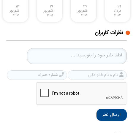
13
19
27
31
مرداد
شهریور
شهریور
شهریور
1401
1401
1401
1402
نظرات کاربران
نام
شمار
و
همرا
نام
خانوادگی