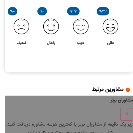
%0
%0
%33
%33
عالی
خوب
باحال
ضعیف
3
4
صفر تا صد نحوه اخذ امریه
مشاورین مرتبط
مشاوران برتر
×
زیر یک دقیقه
از مشاوران برتر با
کمترین هزینه
مشاوره دریافت کنید.
کافیست روی دکمه دریافت مشاوره کلیک کنید.