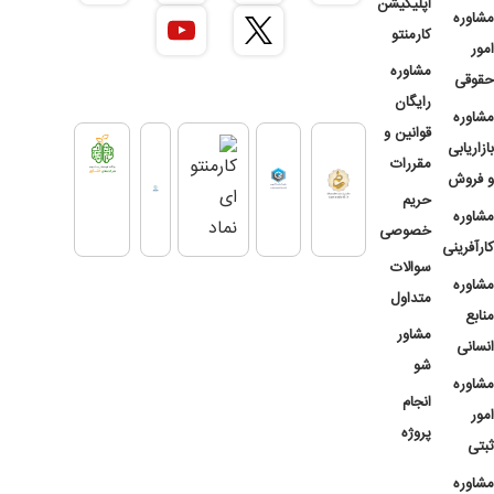
اپلیکیشن
مشاوره
کارمنتو
امور
مشاوره
حقوقی
رایگان
مشاوره
قوانین و
بازاریابی
مقررات
و فروش
حریم
مشاوره
خصوصی
کارآفرینی
سوالات
مشاوره
متداول
منابع
مشاور
انسانی
شو
مشاوره
انجام
امور
پروژه
ثبتی
مشاوره