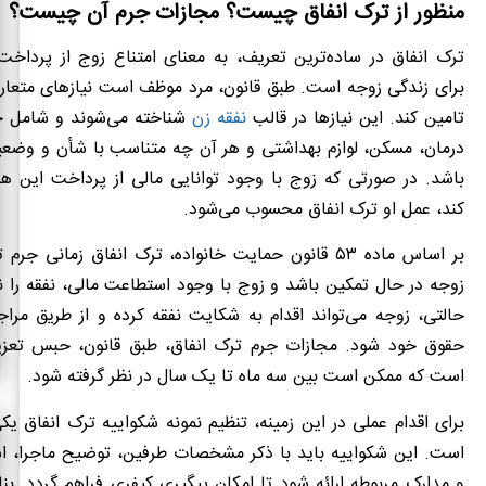
منظور از ترک انفاق چیست؟ مجازات جرم آن چیست؟
ترک انفاق در ساده‌ترین تعریف، به معنای امتناع زوج از پرداخت 
برای زندگی زوجه است. طبق قانون، مرد موظف است نیازهای متعار
تامین کند. این نیازها در قالب
نفقه زن
شناخته می‌شوند و شامل خ
درمان، مسکن، لوازم بهداشتی و هر آن‌ چه متناسب با شأن و وضع
باشد. در صورتی که زوج با وجود توانایی مالی از پرداخت این هز
کند، عمل او ترک انفاق محسوب می‌شود.
بر اساس ماده ۵۳ قانون حمایت خانواده، ترک انفاق زمانی ج
زوجه در حال تمکین باشد و زوج با وجود استطاعت مالی، نفقه را نپ
حالتی، زوجه می‌تواند اقدام به شکایت نفقه کرده و از طریق مرا
حقوق خود شود. مجازات جرم ترک انفاق، طبق قانون، حبس تع
است که ممکن است بین سه ماه تا یک سال در نظر گرفته شود.
برای اقدام عملی در این زمینه، تنظیم نمونه شکواییه ترک انفاق یک
است. این شکواییه باید با ذکر مشخصات طرفین، توضیح ماجرا، اشا
و مدارک مربوطه ارائه شود تا امکان پیگیری کیفری فراهم گردد. بناب