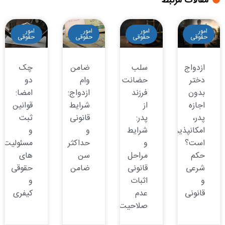
مقالات مرتبط
امور
امور
امور
امور
حقوقی
حقوقی
حقوقی
حقوقی
ازدواج
سلب
ضامن
چک
دختر
حضانت
وام
دو
بدون
فرزند
ازدواج:
امضا:
اجازه
از
شرایط
قوانین
پدر،
پدر:
قانونی
ثبت
امکانپذیر
شرایط
و
و
است؟
و
حداکثر
مسئولیت
حکم
مراحل
سن
های
شرعی
قانونی
ضامن
حقوقی
و
اثبات
و
قانونی
عدم
کیفری
صلاحیت