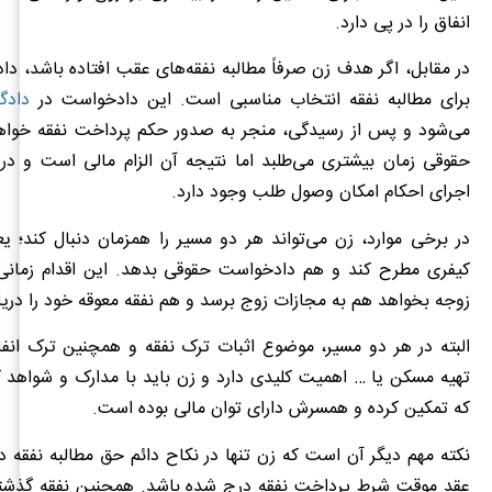
ویژگی‌ها
وظیفه اثبا
انفاق را در پی دارد.
شکایت کیفری ترک انفاق
زن باید نشان دهد که زوج
در مقابل، اگر هدف زن صرفاً مطالبه نفقه‌های عقب‌ افتاده باشد، 
مالی نفقه نداد
برای مطالبه نفقه انتخاب مناسبی است. این دادخواست در
دادگا
دادخواست حقوقی مطالبه نفقه
زن باید میزان نفقه را
می‌شود و پس از رسیدگی، منجر به صدور حکم پرداخت نفقه خوا
خود را اثبات 
حقوقی زمان بیشتری می‌طلبد اما نتیجه آن الزام مالی است و در 
اجرای احکام امکان وصول طلب وجود دارد.
در برخی موارد، زن می‌تواند هر دو مسیر را همزمان دنبال کند؛ 
کیفری مطرح کند و هم دادخواست حقوقی بدهد. این اقدام زمان
زوجه بخواهد هم به مجازات زوج برسد و هم نفقه معوقه خود را دریا
البته در هر دو مسیر، موضوع اثبات ترک نفقه و همچنین ترک انفا
تهیه مسکن یا … اهمیت کلیدی دارد و زن باید با مدارک و شواهد 
که تمکین کرده و همسرش دارای توان مالی بوده است.
نکته مهم دیگر آن است که زن تنها در نکاح دائم حق مطالبه نفقه دار
عقد موقت شرط پرداخت نفقه درج شده باشد. همچنین نفقه گذشت