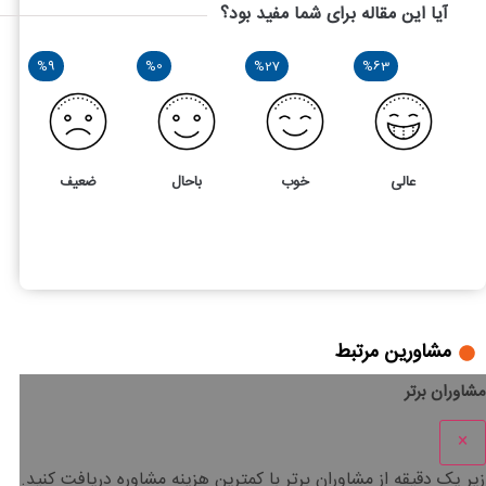
آیا این مقاله برای شما مفید بود؟
%9
%0
%27
%63
عالی
خوب
باحال
ضعیف
11
5
انواع شرکت ها و تفاوت آن ها
مشاورین مرتبط
مشاوران برتر
×
زیر یک دقیقه
از مشاوران برتر با
کمترین هزینه
مشاوره دریافت کنید.