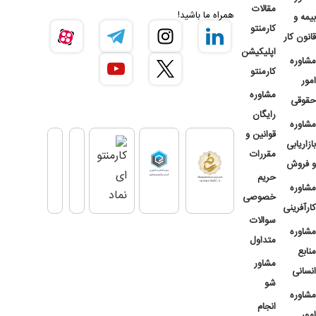
مقالات
همراه ما باشید!
بیمه و
کارمنتو
قانون کار
اپلیکیشن
مشاوره
کارمنتو
امور
مشاوره
حقوقی
رایگان
مشاوره
قوانین و
بازاریابی
مقررات
و فروش
حریم
مشاوره
خصوصی
کارآفرینی
سوالات
مشاوره
متداول
منابع
مشاور
انسانی
شو
مشاوره
انجام
امور