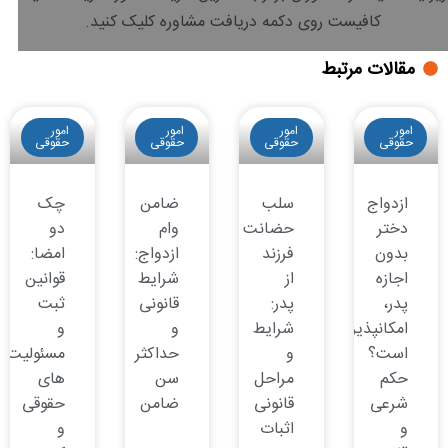
کافیست روی دکمه دریافت مشاوره کلیک کنید.
مقالات مرتبط
امور
امور
امور
امور
حقوقی
حقوقی
حقوقی
حقوقی
ازدواج
سلب
ضامن
چک
دختر
حضانت
وام
دو
بدون
فرزند
ازدواج:
امضا:
اجازه
از
شرایط
قوانین
پدر،
پدر:
قانونی
ثبت
امکانپذیر
شرایط
و
و
است؟
و
حداکثر
مسئولیت
حکم
مراحل
سن
های
شرعی
قانونی
ضامن
حقوقی
و
اثبات
و