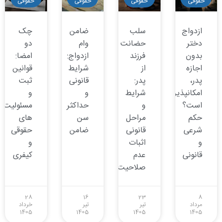
حقوقی
حقوقی
حقوقی
حقوقی
ازدواج
سلب
ضامن
چک
دختر
حضانت
وام
دو
بدون
فرزند
ازدواج:
امضا:
اجازه
از
شرایط
قوانین
پدر،
پدر:
قانونی
ثبت
امکانپذیر
شرایط
و
و
است؟
و
حداکثر
مسئولیت
حکم
مراحل
سن
های
شرعی
قانونی
ضامن
حقوقی
و
اثبات
و
قانونی
عدم
کیفری
صلاحیت
28
16
23
8
مرداد
تیر
تیر
خرداد
1405
1405
1405
1405