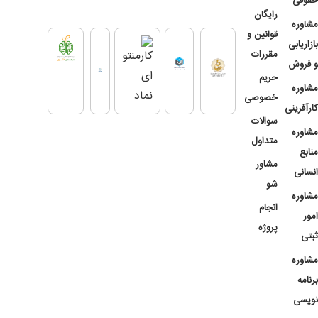
حقوقی
رایگان
مشاوره
قوانین و
بازاریابی
مقررات
و فروش
حریم
مشاوره
خصوصی
کارآفرینی
سوالات
مشاوره
متداول
منابع
مشاور
انسانی
شو
مشاوره
انجام
امور
پروژه
ثبتی
مشاوره
برنامه
نویسی