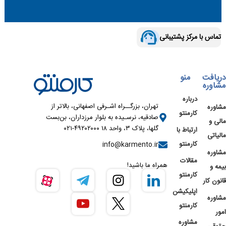
تماس با مرکز پشتیبانی
دریافت
منو
مشاوره
درباره
تهران، بزرگــراه اشـرفی اصفهانی، بالاتر از
مشاوره
کارمنتو
صادقیه، نرسـیده به بلوار مرزداران، بن‌بست
مالی و
گلها، پلاک ۳، واحد ۱۸ ۴۹۲۰۲۰۰۰-۰۲۱
ارتباط با
مالیاتی
کارمنتو
info@karmento.ir
مشاوره
مقالات
همراه ما باشید!
بیمه و
کارمنتو
قانون کار
اپلیکیشن
مشاوره
کارمنتو
امور
مشاوره