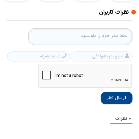
نظرات کاربران
نام
شمار
و
همرا
نام
خانوادگی
0
نظرات