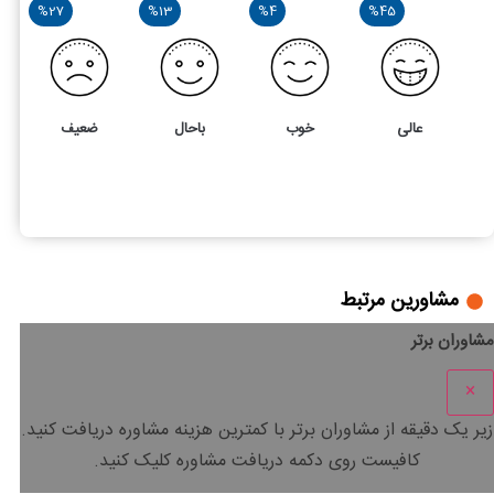
%27
%13
%4
%45
عالی
خوب
باحال
ضعیف
22
4
راهنمای کسب درآمد از تیک‌تاک TikTok
مشاورین مرتبط
مشاوران برتر
×
زیر یک دقیقه
از مشاوران برتر با
کمترین هزینه
مشاوره دریافت کنید.
کافیست روی دکمه دریافت مشاوره کلیک کنید.