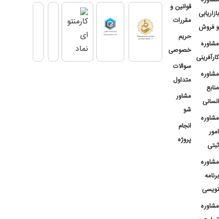
قوانین و
بازاریابی
مقررات
و فروش
حریم
مشاوره
خصوصی
کارآفرینی
سوالات
مشاوره
متداول
منابع
مشاور
انسانی
شو
مشاوره
انجام
امور
پروژه
ثبتی
مشاوره
برنامه
نویسی
مشاوره