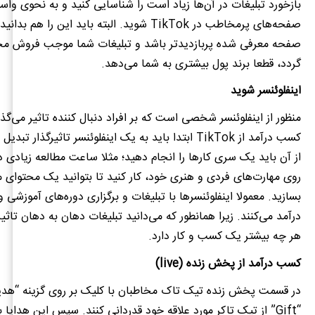
بازخورد تبلیغات در آن‌ها زیاد است را شناسایی کنید و به نحوی واس
صفحه‌های پرمخاطب در
TikTok
شوید
.
البته باید این را هم بدانی
صفحه‌ معرفی شده پربازدید‌تر باشد و تبلیغات شما موجب فروش م
گردد، قطعا برند پول بیشتری به شما می‌دهد
.
اینفلوئنسر شوید
منظور از اینفلوئنسر شخصی است که بر افراد دنبال کننده تاثیر می‌گذ
کسب درآمد از
TikTok
ابتدا باید به یک اینفلوئنسر تاثیرگذار تبدیل
از آن باید یک سری کارها را انجام دهید؛ مثلا ساعت مطالعه زیادی د
روی مهارت‌های فردی و هنری خود، کار کنید تا بتوانید یک محتوای م
بسازید
.
معمولا اینفلوئنسرها با تبلیغات و برگزاری دوره‌های آموزشی
درآمد می‌کنند
.
زیرا همانطور که می‌دانید تبلیغات دهان به دهان تاثیر
هر چه بیشتر یک کسب و کار دارد
.
کسب درآمد از پخش زنده
(
live
)
در قسمت پخش زنده تیک تاک مخاطبان با کلیک بر روی گزینه
“
هدی
“
Gift
”
از تیک تاکر مورد علاقه خود قدردانی کنند
.
سپس این هدایا به