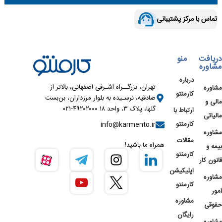
تماس با مرکز پشتیبانی
دریافت
منو
مشاوره
درباره
تهران، بزرگــراه اشـرفی اصفهانی، بالاتر از
مشاوره
کارمنتو
صادقیه، نرسـیده به بلوار مرزداران، بن‌بست
مالی و
گلها، پلاک ۳، واحد ۱۸ ۴۹۲۰۲۰۰۰-۰۲۱
ارتباط با
مالیاتی
کارمنتو
info@karmento.ir
مشاوره
مقالات
همراه ما باشید!
بیمه و
کارمنتو
قانون کار
اپلیکیشن
مشاوره
کارمنتو
امور
مشاوره
حقوقی
رایگان
مشاوره