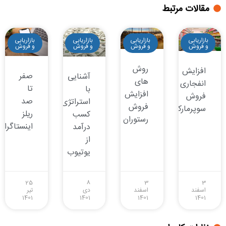
مقالات مرتبط
بازاریابی
بازاریابی
بازاریابی
بازاریابی
و فروش
و فروش
و فروش
و فروش
روش
افزایش
صفر
آشنایی
های
انفجاری
تا
با
افزایش
فروش
صد
استراتژی‌های
فروش
سوپرمارکت
ریلز
کسب
رستوران
اینستاگرام
درآمد
از
یوتیوب
25
8
3
3
اسفند
اسفند
دی
تیر
1401
1401
1401
1401