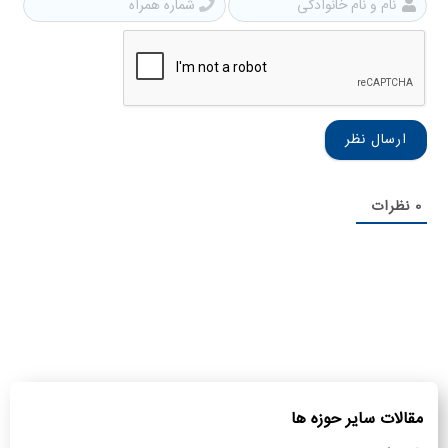
نام
شمار
و
همرا
نام
خانوادگی
0
نظرات
مقالات سایر حوزه ها