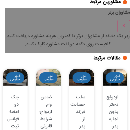
مشاورین مرتبط
مشاوران برتر
×
زیر یک دقیقه
از مشاوران برتر با
کمترین هزینه
مشاوره دریافت کنید.
کافیست روی دکمه دریافت مشاوره کلیک کنید.
مقالات مرتبط
امور
امور
امور
امور
حقوقی
حقوقی
حقوقی
حقوقی
ازدواج
سلب
ضامن
چک
دختر
حضانت
وام
دو
بدون
فرزند
ازدواج:
امضا:
اجازه
از
شرایط
قوانین
پدر،
پدر:
قانونی
ثبت