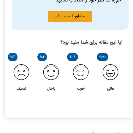
حوزه مد نظر خود را انتخاب نمایید.
مشاور کسب و کار
آیا این مقاله برای شما مفید بود؟
%4
%4
%19
%70
عالی
خوب
باحال
ضعیف
41
5
مطالبه وجه سفته چگونه است و چه دادگاهی به آن رسیدگی می ک