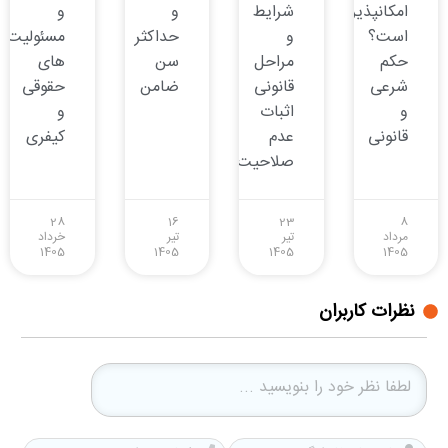
امکانپذیر
شرایط
و
و
است؟
و
حداکثر
مسئولیت
حکم
مراحل
سن
های
شرعی
قانونی
ضامن
حقوقی
و
اثبات
و
قانونی
عدم
کیفری
صلاحیت
28
16
23
8
مرداد
تیر
تیر
خرداد
1405
1405
1405
1405
نظرات کاربران