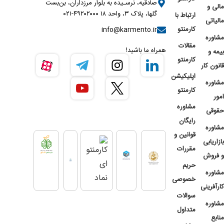
صادقیه، نرسـیده به بلوار مرزداران، بن‌بست
مالی و
گلها، پلاک ۳، واحد ۱۸ ۴۹۲۰۲۰۰۰-۰۲۱
ارتباط با
مالیاتی
کارمنتو
info@karmento.ir
مشاوره
مقالات
همراه ما باشید!
بیمه و
کارمنتو
قانون کار
اپلیکیشن
مشاوره
کارمنتو
امور
مشاوره
حقوقی
رایگان
مشاوره
قوانین و
بازاریابی
مقررات
و فروش
حریم
مشاوره
خصوصی
کارآفرینی
سوالات
مشاوره
متداول
منابع