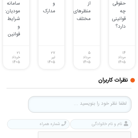
حقوقی
از
و
سامانه
چه
منظرهای
مدارک
مودیان:
قوانینی
مختلف
شرایط
دارد؟
و
قوانین
21
27
5
14
مرداد
مرداد
تیر
خرداد
1405
1405
1405
1405
نظرات کاربران
نام
شمار
و
همرا