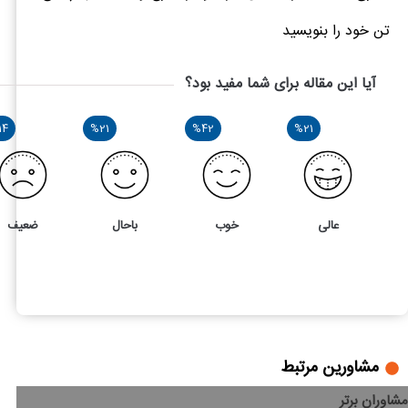
تن خود را بنویسید
آیا این مقاله برای شما مفید بود؟
14
%21
%42
%21
عالی
خوب
باحال
ضعیف
14
4
نکات طلایی مدیریت مالی
مشاورین مرتبط
مشاوران برتر