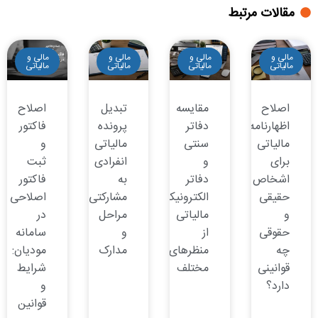
مقالات مرتبط
مالی و
مالی و
مالی و
مالی و
مالیاتی
مالیاتی
مالیاتی
مالیاتی
اصلاح
مقایسه
تبدیل
اصلاح
اظهارنامه
دفاتر
پرونده
فاکتور
مالیاتی
سنتی
مالیاتی
و
برای
و
انفرادی
ثبت
اشخاص
دفاتر
به
فاکتور
حقیقی
الکترونیکی
مشارکتی:
اصلاحی
و
مالیاتی
مراحل
در
حقوقی
از
و
سامانه
چه
منظرهای
مدارک
مودیان:
قوانینی
مختلف
شرایط
دارد؟
و
قوانین