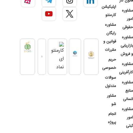
قانون کار
اپلیکیشن
مشاوره
کارمنتو
امور
مشاوره
حقوقی
رایگان
مشاوره
قوانین و
بازاریابی
مقررات
و فروش
حریم
مشاوره
خصوصی
کارآفرینی
سوالات
مشاوره
متداول
منابع
مشاور
انسانی
شو
مشاوره
انجام
امور
پروژه
ثبتی