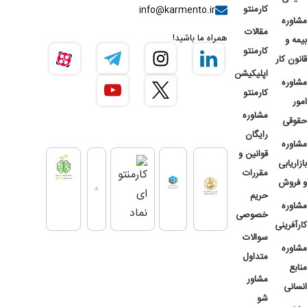
کارمنتو
info@karmento.ir
مشاوره
مقالات
همراه ما باشید!
بیمه و
کارمنتو
قانون کار
اپلیکیشن
مشاوره
کارمنتو
امور
مشاوره
حقوقی
رایگان
مشاوره
قوانین و
بازاریابی
مقررات
و فروش
حریم
مشاوره
خصوصی
کارآفرینی
سوالات
مشاوره
متداول
منابع
مشاور
انسانی
شو