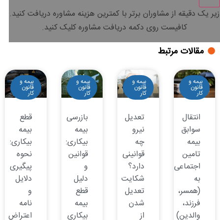
زیر یک دقیقه
از مشاوران برتر با
کمترین هزینه
مشاوره دریافت کنید.
کافیست روی دکمه دریافت مشاوره کلیک کنید.
مقالات مرتبط
بیمه و
بیمه و
بیمه و
بیمه و
قانون
قانون
قانون
قانون
کار
کار
کار
کار
انتقال
تعدیل
بازرسی
قطع
سوابق
نیرو
بیمه
بیمه
بیمه
چه
بیکاری:
بیکاری:
تامین
قوانینی
قوانین
نحوه
اجتماعی
دارد؟
و
پیگیری
به
شکایت
دلیل
دلایل
(همسر،
تعدیل
قطع
و
فرزند،
شدن
بیمه
نامه
والدین)
از
بیکاری
اعتراض