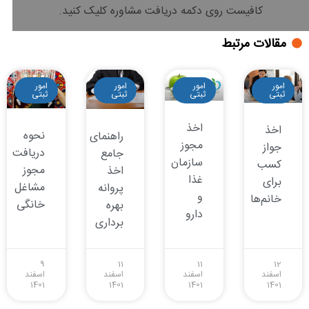
کافیست روی دکمه دریافت مشاوره کلیک کنید.
مقالات مرتبط
امور
امور
امور
امور
ثبتی
ثبتی
ثبتی
ثبتی
اخذ
اخذ
نحوه
راهنمای
مجوز
جواز
دریافت
جامع
سازمان
کسب
مجوز
اخذ
غذا
برای
مشاغل
پروانه
و
خانم‌ها
خانگی
بهره
دارو
برداری
9
11
11
12
اسفند
اسفند
اسفند
اسفند
1401
1401
1401
1401