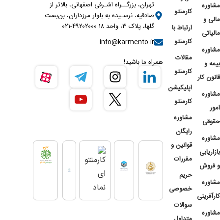
تهران، بزرگــراه اشـرفی اصفهانی، بالاتر از
مشاوره
کارمنتو
صادقیه، نرسـیده به بلوار مرزداران، بن‌بست
مالی و
گلها، پلاک ۳، واحد ۱۸ ۴۹۲۰۲۰۰۰-۰۲۱
ارتباط با
مالیاتی
کارمنتو
info@karmento.ir
مشاوره
مقالات
همراه ما باشید!
بیمه و
کارمنتو
قانون کار
اپلیکیشن
مشاوره
کارمنتو
امور
مشاوره
حقوقی
رایگان
مشاوره
قوانین و
بازاریابی
مقررات
و فروش
حریم
مشاوره
خصوصی
کارآفرینی
سوالات
مشاوره
متداول