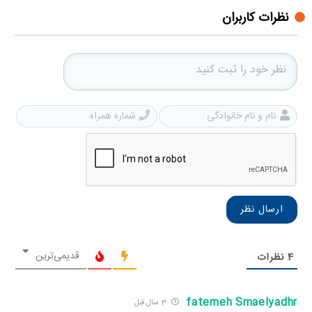
نظرات کاربران
نام
شمار
و
همرا
نام
خانوادگی
قدیمی‌ترین
4
نظرات
fatemeh Smaelyadhr
3 سال قبل