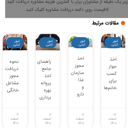
زیر یک دقیقه
از مشاوران برتر با
کمترین هزینه
مشاوره دریافت کنید.
کافیست روی دکمه دریافت مشاوره کلیک کنید.
مقالات مرتبط
امور
امور
امور
امور
ثبتی
ثبتی
ثبتی
ثبتی
اخذ
اخذ
نحوه
راهنمای
مجوز
جواز
دریافت
جامع
سازمان
کسب
مجوز
اخذ
غذا
برای
مشاغل
پروانه
و
خانم‌ها
خانگی
بهره
دارو
برداری
9
11
11
12
اسفند
اسفند
اسفند
اسفند
1401
1401
1401
1401