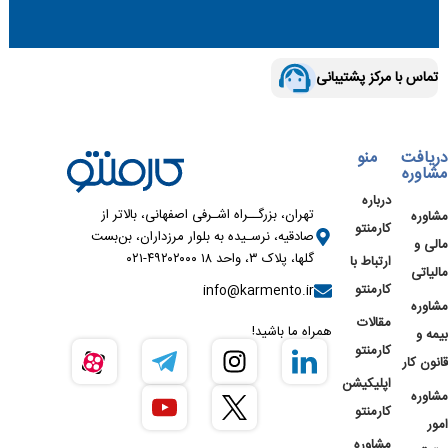
تماس با مرکز پشتیبانی
دریافت
منو
مشاوره
درباره
تهران، بزرگــراه اشـرفی اصفهانی، بالاتر از
مشاوره
کارمنتو
صادقیه، نرسـیده به بلوار مرزداران، بن‌بست
مالی و
گلها، پلاک ۳، واحد ۱۸ ۴۹۲۰۲۰۰۰-۰۲۱
ارتباط با
مالیاتی
کارمنتو
info@karmento.ir
مشاوره
مقالات
همراه ما باشید!
بیمه و
کارمنتو
قانون کار
اپلیکیشن
مشاوره
کارمنتو
امور
مشاوره