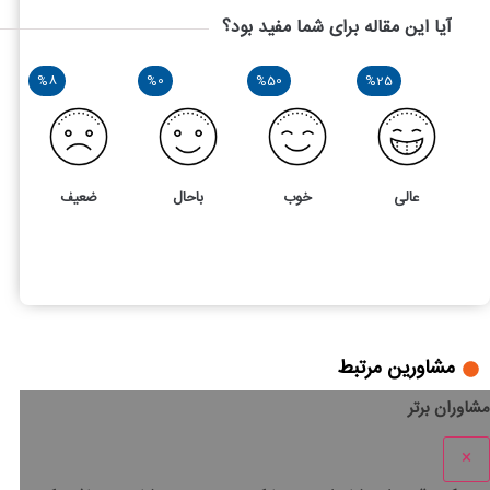
آیا این مقاله برای شما مفید بود؟
%8
%0
%50
%25
عالی
خوب
باحال
ضعیف
12
4
چگونه برند طلا فروشی خود را ثبت کنیم؟
مشاورین مرتبط
مشاوران برتر
×