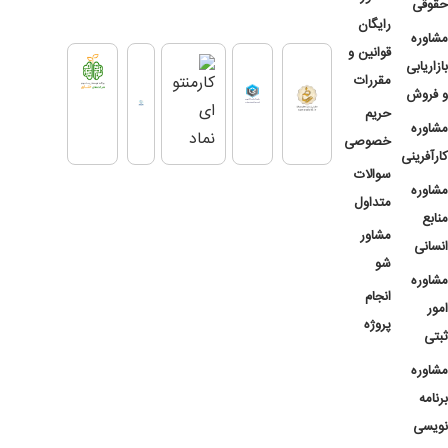
حقوقی
رایگان
مشاوره
قوانین و
بازاریابی
مقررات
و فروش
حریم
مشاوره
خصوصی
کارآفرینی
سوالات
مشاوره
متداول
منابع
مشاور
انسانی
شو
مشاوره
انجام
امور
پروژه
ثبتی
مشاوره
برنامه
نویسی