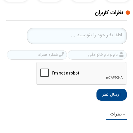
نظرات کاربران
نام
شمار
و
همرا
نام
خانوادگی
0
نظرات