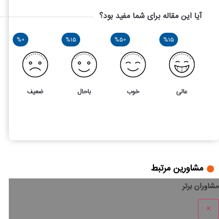
آیا این مقاله برای شما مفید بود؟
%0
%15
%50
%15
عالی
خوب
باحال
ضعیف
20
4
نکات طلایی روش‌های بازاریابی و تبلیغات داروخانه
مشاورین مرتبط
مشاوران برتر
×