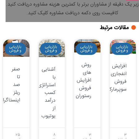
زیر یک دقیقه
از مشاوران برتر با
کمترین هزینه
مشاوره دریافت کنید.
کافیست روی دکمه دریافت مشاوره کلیک کنید.
مقالات مرتبط
بازاریابی
بازاریابی
بازاریابی
بازاریابی
و فروش
و فروش
و فروش
و فروش
روش
افزایش
صفر
آشنایی
های
انفجاری
تا
با
افزایش
فروش
صد
استراتژی‌های
فروش
سوپرمارکت
ریلز
کسب
رستوران
اینستاگرام
درآمد
از
یوتیوب
25
8
3
3