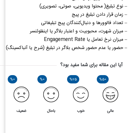
– نوع تبلیغ( محتوا ویدیویی، صوتی، تصویری)
– زمان قرار دادن تبلیغ در پیج
– تعداد فالوورها و دنبال‌کنندگان پیج تبلیغاتی
– میزان شهرت، محبوبیت و اعتبار بلاگر یا اینفلوئنسر
– میزان نرخ تعامل یا
Engagement Rate
– حضور یا عدم حضور شخص بلاگر در تبلیغ (شرح یا آنباکسینگ)
آیا این مقاله برای شما مفید بود؟
%0
%0
%25
%50
عالی
خوب
باحال
ضعیف
4
4
آشنایی با اصول و قوانین تبلیغات در اینستاگرام