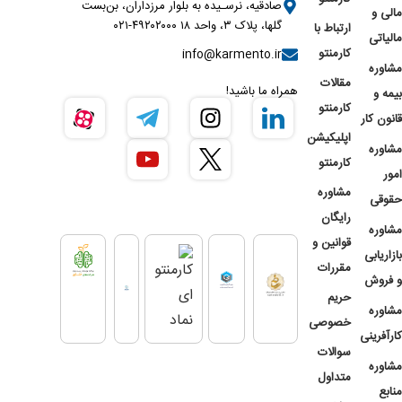
صادقیه، نرسـیده به بلوار مرزداران، بن‌بست
مالی و
گلها، پلاک ۳، واحد ۱۸ ۴۹۲۰۲۰۰۰-۰۲۱
ارتباط با
مالیاتی
کارمنتو
info@karmento.ir
مشاوره
مقالات
همراه ما باشید!
بیمه و
کارمنتو
قانون کار
اپلیکیشن
مشاوره
کارمنتو
امور
مشاوره
حقوقی
رایگان
مشاوره
قوانین و
بازاریابی
مقررات
و فروش
حریم
مشاوره
خصوصی
کارآفرینی
سوالات
مشاوره
متداول
منابع