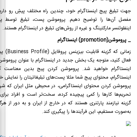
جهت تبلیغ پیج اینستاگرام خود، چندین راه مختلف پیش‌ِ رو داری
مفصل آن‌ها را توضیح دهیم. پروموشن پست، تبلیغ توسط پی
اینفلوئنسر مارکتینگ و غیره از روش‌های تبلیغ در اینستاگرام هستند.
_ پروموشن(
promotion
) اینستاگرام
زمانی که گزینه قابلیت بیزینس پروفایل (
Business Profile
) پی
فعال کنید، متوجه یک بخش جدید در اینستاگرام با عنوان پروموشن
اینستاگرام خواهید شد. پروموشن کردن پیج بدین معناست 
اینستاگرام، محتوای پیج شما مثلا پست‌های تبلیغاتیتان را نمایش خو
پروموشن کردن محتوای اینستاگرامی، در محیطی مثل ایران که شرا
تحریم‌ها کارها را کمی پیچیده کرده، سخت‌تر است و افراد
برای
ف
گزینه نیازمند پارتنری هستند که در خارج از ایران و به دور از هر
به‌صورت مستقیم، این فرآیندها را پیگیری کند.