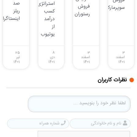
فروش
صد
استراتژی‌های
فروش
سوپرمارکت
ریلز
کسب
رستوران
اینستاگرام
درآمد
از
یوتیوب
25
8
3
3
اسفند
اسفند
دی
تیر
1401
1401
1401
1401
نظرات کاربران
نام
شمار
و
همرا