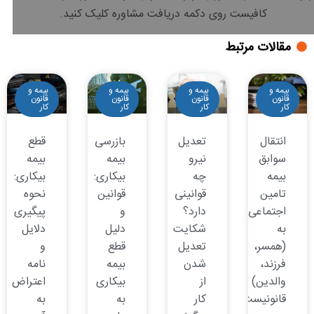
کافیست روی دکمه دریافت مشاوره کلیک کنید.
مقالات مرتبط
بیمه و
بیمه و
بیمه و
بیمه و
قانون
قانون
قانون
قانون
کار
کار
کار
کار
انتقال
تعدیل
بازرسی
قطع
سوابق
نیرو
بیمه
بیمه
بیمه
چه
بیکاری:
بیکاری:
تامین
قوانینی
قوانین
نحوه
اجتماعی
دارد؟
و
پیگیری
به
شکایت
دلیل
دلایل
(همسر،
تعدیل
قطع
و
فرزند،
شدن
بیمه
نامه
والدین)
از
بیکاری
اعتراض
قانونیست؟
کار
به
به