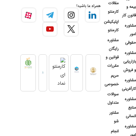
مقالات
همراه ما باشید!
بیمه و
کارمنتو
قانون کار
اپلیکیشن
مشاوره
کارمنتو
امور
مشاوره
حقوقی
رایگان
مشاوره
قوانین و
بازاریابی
مقررات
و فروش
حریم
مشاوره
خصوصی
کارآفرینی
سوالات
مشاوره
متداول
منابع
مشاور
انسانی
شو
مشاوره
انجام
امور