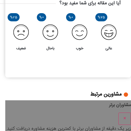
آیا این مقاله برای شما مفید بود؟
%25
%0
%0
%75
عالی
خوب
باحال
ضعیف
4
5
انتقال سابقه بیمه به خارج ازکشور چه قانون،شرایط و مراحلی دارد
مشاورین مرتبط
مشاوران برتر
×
زیر یک دقیقه
از مشاوران برتر با
کمترین هزینه
مشاوره دریافت کنید.