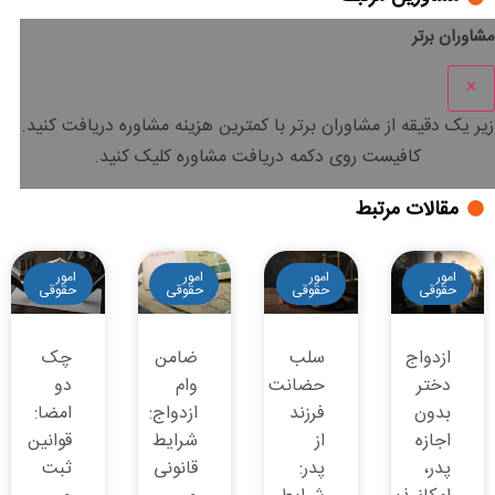
مشاوران برتر
×
زیر یک دقیقه
از مشاوران برتر با
کمترین هزینه
مشاوره دریافت کنید.
کافیست روی دکمه دریافت مشاوره کلیک کنید.
مقالات مرتبط
امور
امور
امور
امور
حقوقی
حقوقی
حقوقی
حقوقی
ازدواج
سلب
ضامن
چک
دختر
حضانت
وام
دو
بدون
فرزند
ازدواج:
امضا:
اجازه
از
شرایط
قوانین
پدر،
پدر:
قانونی
ثبت