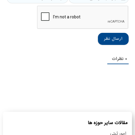
و
همرا
نام
خانوادگی
0
نظرات
مقالات سایر حوزه ها
امور ثبتی