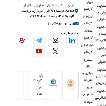
درباره
تهران، بزرگــراه اشـرفی اصفهانی، بالاتر از
مشاوره
کارمنتو
صادقیه، نرسـیده به بلوار مرزداران، بن‌بست
مالی و
گلها، پلاک ۳، واحد ۱۸ ۴۹۲۰۲۰۰۰-۰۲۱
ارتباط با
مالیاتی
کارمنتو
info@karmento.ir
مشاوره
مقالات
همراه ما باشید!
بیمه و
کارمنتو
قانون کار
اپلیکیشن
مشاوره
کارمنتو
امور
مشاوره
حقوقی
رایگان
مشاوره
قوانین و
بازاریابی
مقررات
و فروش
حریم
مشاوره
خصوصی
کارآفرینی
سوالات