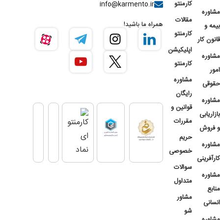
کارمنتو
info@karmento.ir
مشاوره
مقالات
همراه ما باشید!
بیمه و
کارمنتو
قانون کار
اپلیکیشن
مشاوره
کارمنتو
امور
مشاوره
حقوقی
رایگان
مشاوره
قوانین و
بازاریابی
مقررات
و فروش
حریم
مشاوره
خصوصی
کارآفرینی
سوالات
مشاوره
متداول
منابع
مشاور
انسانی
شو
مشاوره