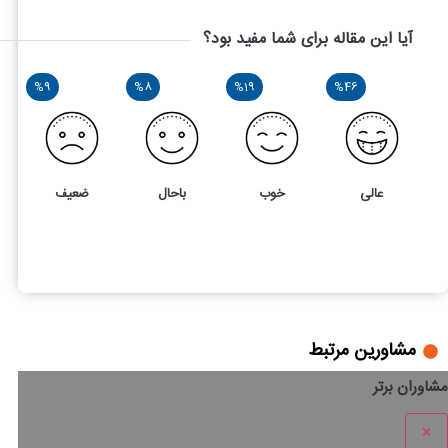
آیا این مقاله برای شما مفید بود؟
%9
%8
%19
%46
عالی
خوب
باحال
ضعیف
73
4
کلاهبرداری ملکی چیست و چه مجازاتی به همراه دارد؟
مشاورین مرتبط
مشاوران برتر
×