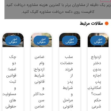
زیر یک دقیقه
از مشاوران برتر با
کمترین هزینه
مشاوره دریافت کنید.
کافیست روی دکمه دریافت مشاوره کلیک کنید.
مقالات مرتبط
امور
امور
امور
امور
حقوقی
حقوقی
حقوقی
حقوقی
ازدواج
سلب
ضامن
چک
دختر
حضانت
وام
دو
بدون
فرزند
ازدواج:
امضا:
اجازه
از
شرایط
قوانین
پدر،
پدر:
قانونی
ثبت
امکانپذیر
شرایط
و
و
است؟
و
حداکثر
مسئولیت
حکم
مراحل
سن
های
شرعی
قانونی
ضامن
حقوقی