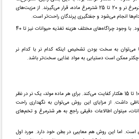
گروه بندی می‌شوند و در هر پهنه 10 تا 20 هکتاری، 10 تا 15 شترمرغ نر و 20 تا 25 شترمرغ ماده، قرار می‌گیرند. از مزیت‌های
ام‌ها انجام می‌شود و جفتگیری پرندگان راحت‌تر است.
همچنین جمع‌آوری تخم‌های این پرندگان بسیار راحت‌تر خواهد بود. با وجود چراگاه‌های مختلف هزینه تغذیه حیوانات نیز تا 40
 می‌توان به سخت بودن تشخیص اینکه کدام نر با کدام نر
کوچکتر ممکن است دستیابی به مواد غذایی سخت‌تر باشد.
در این سیستم مساحت کمتری مورد نیاز است. چیزی در حدود 10 تا 15 هکتار کفایت می‌کند. برای هر ماده مولد، یک نر در نظر
حاظی داشت. از مزایای این روش می‌توان به نگهداری راحت
نات، میتوان اطالاعات دقیقی راجع به هر شترمرغ و تخم‌های
 است. اما این روش هم معایبی در بطن خود دارد. مورد اول