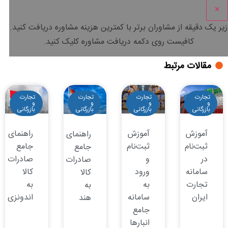
×
زیر یک دقیقه
از مشاوران برتر با
کمترین هزینه
مشاوره دریافت کنید.
کافیست روی دکمه دریافت مشاوره کلیک کنید.
مقالات مرتبط
تجارت
تجارت
تجارت
تجارت
و
و
و
و
بازرگانی
بازرگانی
بازرگانی
بازرگانی
آموزش
آموزش
راهنمای
راهنمای
ثبت‌نام
ثبت‌نام
جامع
جامع
در
و
صادرات
صادرات
سامانه
ورود
کالا
کالا
تجارت
به
به
به
ایران
سامانه
اندونزی
هند
جامع
انبارها