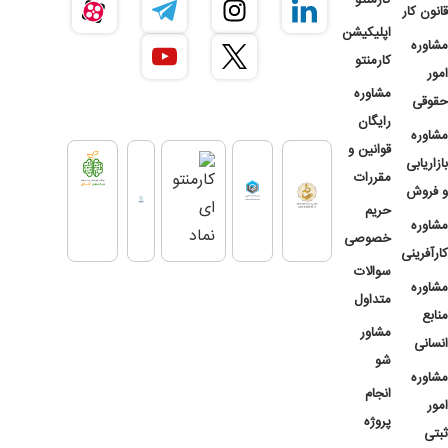
قانون کار
اپلیکیشن
مشاوره
کارمنتو
امور
مشاوره
حقوقی
رایگان
مشاوره
قوانین و
بازاریابی
مقررات
و فروش
حریم
مشاوره
خصوصی
کارآفرینی
سوالات
مشاوره
متداول
منابع
مشاور
انسانی
شو
مشاوره
انجام
امور
پروژه
ثبتی