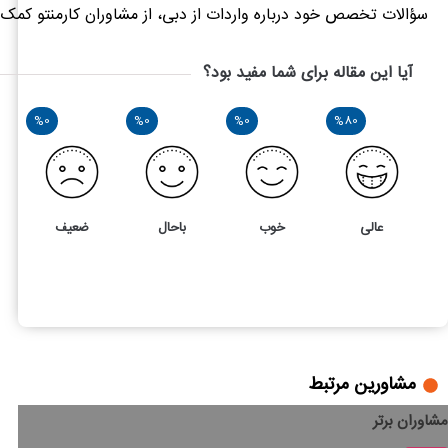
سؤالات تخصص خود درباره واردات از دبی، از مشاوران کارمنتو کمک ب
آیا این مقاله برای شما مفید بود؟
%0
%0
%0
%80
عالی
خوب
باحال
ضعیف
5
5
صفر تا صد واردات کالا از دبی
مشاورین مرتبط
مشاوران برتر