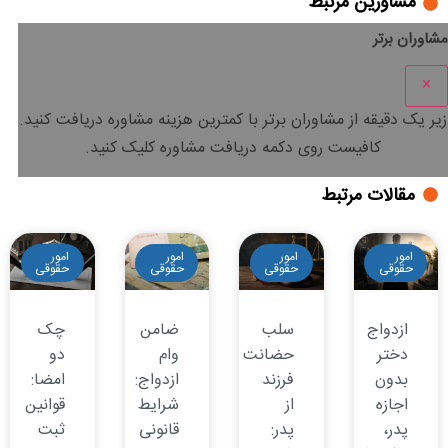
مشاورین مرتبط
مشاوران برتر
×
زیر یک دقیقه
از مشاوران برتر با
کمترین هزینه
مشاوره دریافت کنید.
کافیست روی دکمه دریافت مشاوره کلیک کنید.
مقالات مرتبط
امور
امور
امور
امور
حقوقی
حقوقی
حقوقی
حقوقی
ازدواج
سلب
ضامن
چک
دختر
حضانت
وام
دو
بدون
فرزند
ازدواج:
امضا:
اجازه
از
شرایط
قوانین
پدر،
پدر:
قانونی
ثبت