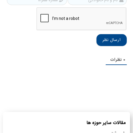
و
همرا
نام
خانوادگی
0
نظرات
مقالات سایر حوزه ها