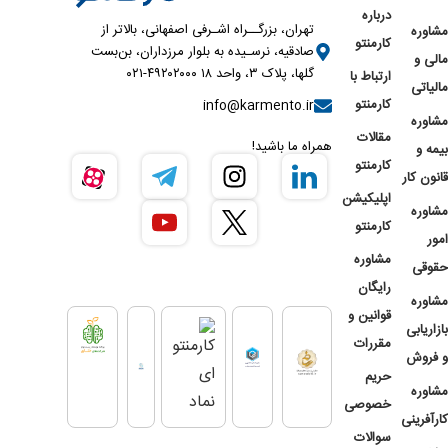
درباره
تهران، بزرگــراه اشـرفی اصفهانی، بالاتر از
مشاوره
کارمنتو
صادقیه، نرسـیده به بلوار مرزداران، بن‌بست
مالی و
گلها، پلاک ۳، واحد ۱۸ ۴۹۲۰۲۰۰۰-۰۲۱
ارتباط با
مالیاتی
کارمنتو
info@karmento.ir
مشاوره
مقالات
همراه ما باشید!
بیمه و
کارمنتو
قانون کار
اپلیکیشن
مشاوره
کارمنتو
امور
مشاوره
حقوقی
رایگان
مشاوره
قوانین و
بازاریابی
مقررات
و فروش
حریم
مشاوره
خصوصی
کارآفرینی
سوالات