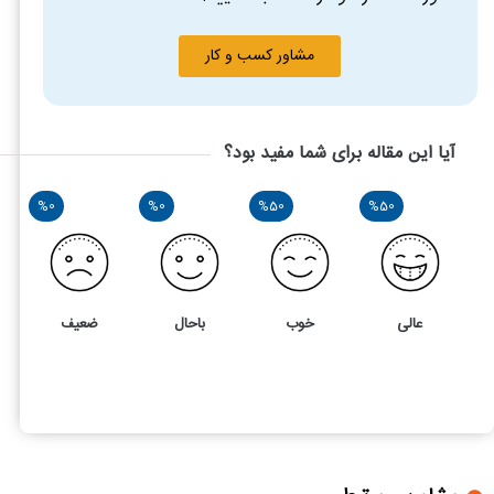
مشاور کسب و کار
آیا این مقاله برای شما مفید بود؟
%0
%0
%50
%50
عالی
خوب
باحال
ضعیف
2
5
نفقه در عقد موقت چه شرایطی دارد؟